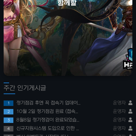
함께할 회원을
주간 인기게시글
정기점검 후엔 꼭 접속기 업데이트 패치를 실행해주세요!
운영자
1
10월 2일 정기점검 왼료 (접속기 패치 필수)
운영자
2
8월8일 정기정검이 완료되었습니다.
운영자
3
신규지원시스템 도입으로 인한 아데나게시판 이용레벨 제한
운영자
4