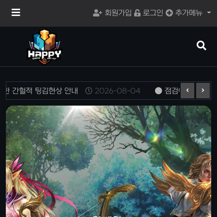
메
회원가입
로그인
추가메뉴
뉴
버
튼
검
색
버
튼
한 간헐적 팅김현상 안내
2026-08-04
점검이 완료되었습